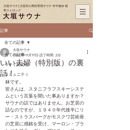
大垣サウナ│大垣市の男性専用サウナ 年中無休 昭
和ストロング
大垣サウナ
記事
全ての記事
大垣サウナ
全ての記事
2021年11月17日
読了時間: 2分
いい夫婦（特別版）の裏
今すぐ始める
話！
コミュニティ
林です。
皆さんは、スタニフラフスキーシステ
ムという言葉を聞いた事ありますか？
サウナの話ではありません。お芝居の
話なのですが、１９４０年代後半にリ
ー・ストラスバーグがモスクワ芸術座
の芝居に感銘を受け、マーロン・ブラ