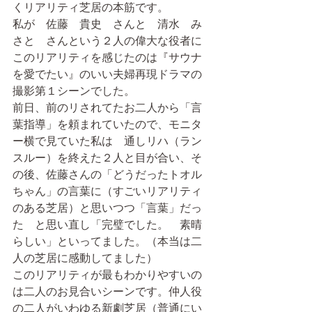
くリアリティ芝居の本筋です。
私が　佐藤　貴史　さんと　清水　み
さと　さんという２人の偉大な役者に
このリアリティを感じたのは『サウナ
を愛でたい』のいい夫婦再現ドラマの
撮影第１シーンでした。
前日、前のリされてたお二人から「言
葉指導」を頼まれていたので、モニタ
ー横で見ていた私は　通しリハ（ラン
スルー）を終えた２人と目が合い、そ
の後、佐藤さんの「どうだったトオル
ちゃん」の言葉に（すごいリアリティ
のある芝居）と思いつつ「言葉」だっ
た　と思い直し「完璧でした。　素晴
らしい」といってました。（本当は二
人の芝居に感動してました）
このリアリティが最もわかりやすいの
は二人のお見合いシーンです。仲人役
の二人がいわゆる新劇芝居（普通にい