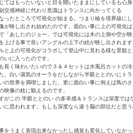
じてはもったいないと目を開いたままにしているも心身
副交感神経に代わり意識はトランスに向かってくる
なったところで可視化が始まる。つまり瞼を境界線にし
像が映し出され始めたのです。面白い事に上の可視化は
で「あしたのジョー」では可視化には木の上側や空が映
を上げる事で良いアングルの上下の絵が映し出されます
ルと上の可視化がコラボして登山中に見れる様な景観と
のいに入ったのです。
も長く味わいたいので３＆４セットは水風呂カットの冷
た。白い湯気のオーラをだしながら半眼ととのいにトラ
いの世界を満喫しました。更に面白い事に例えば鳥のさ
の映像の枝に観えるのです。
すがこの 半眼ととのい の多幸感＆トランスは深度では
いに思われます。もしも深度なら違う脳の部位だと思う
事をうまく表現出来なかったし感覚も変化していなかっ