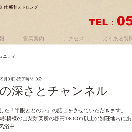
無休 昭和ストロング
0
TEL：
報
営業案内
アクセス
よくある質
ュニティ
年5月31日
読了時間: 3分
の深さとチャンネル
した「半眼ととのい」の話しをさせていただきます。
の柳橋様の山梨県某所の標高1300ｍ以上の別荘地内に
気浴中