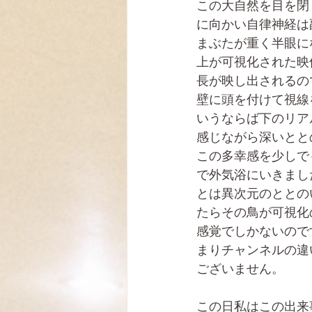
この大自然を目を閉
に向かい自律神経は
まぶたが重く半眼に
上が可視化された映
長が映し出されるの
壁に頭を付けて視線
いうならば下のリア
感じながら深いとと
この多幸感を少しで
で外気浴にいきまし
とは異次元のととの
たらその鳥が可視化
感覚でしかないので
まりチャンネルの違
ございません。
この日私はこの出来