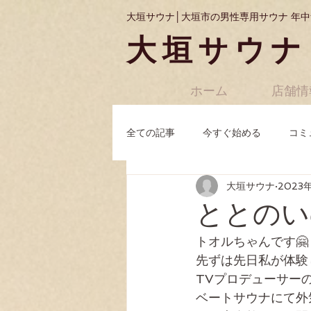
大垣サウナ│大垣市の男性専用サウナ 年中
大垣サウナ
ホーム
店舗情
全ての記事
今すぐ始める
コミ
大垣サウナ
2023
ととのい
トオルちゃんです🤗
先ずは先日私が体験
TVプロデューサー
ベートサウナにて外