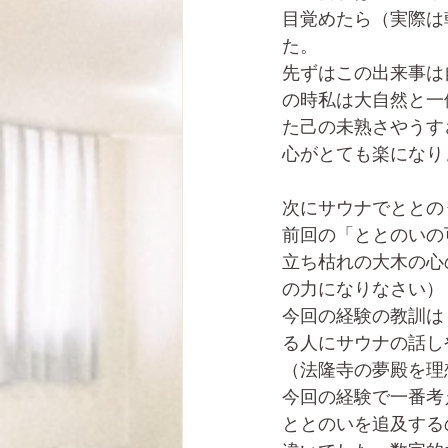
目覚めたら（実際は
た。
先ずはこの出来事は
の時私は大自然と一
た己の未熟さやうす
心がとても楽になり
次にサウナでととの
前回の「ととのいの
立ち枯れの大木の心
の力になりなさい）
今回の経験の教訓は
る人にサウナの話し
（法隆寺の夢殿を理
今回の経験で一番考
ととのいを追及する