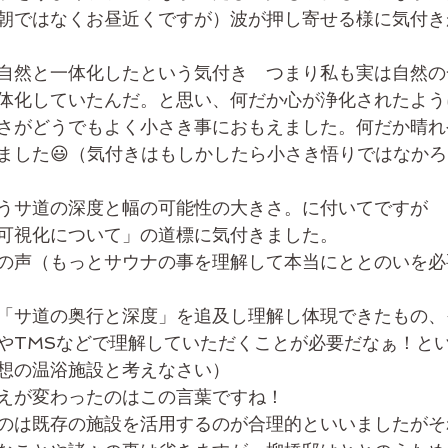
朝ではなくお昼近くですが）波が押し寄せる様に気付き
自然と一体化したという気付き　つまり私も実は自然の
体化していたんだ。と思い、何だか心が浄化されたよう
さがどうでもよく小さき事におもえました。何だか晴れ
ました😃（気付きはもしかしたら小さき悟りではなか
うサ道の深度と幅の可能性の大きさ。に付いてですが
可視化について」の道標に気付きました。
の声（もっとサウナの事を理解して本当にととのいを必
「サ道の奥行と深度」を追及し理解し体現できたもの、
やTMSなどで理解していただくことが必要だなぁ！と
想の温浴施設と考えなさい）
えが変わったのはこの言葉ですね！
のは既存の施設を活用するのが合理的といいましたがそ