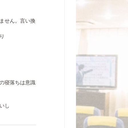
ません。言い換
り
の寝落ちは意識
いし