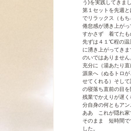
う)を実践してきま
第１セットを先週と
でリラックス（もち
倦怠感が湧き上がっ
すかさず　着てたも
先ずは４１℃程の温
に湧き上がってきま
のいではありません
充分に（湯あたり直
源泉へ（ぬるトロが
せてくれる）そして
の寝落ち直前の目を
残業でかえりが遅く
分自身の何ともアン
ああ　これが隠れ家
そのまま　短時間で
した。