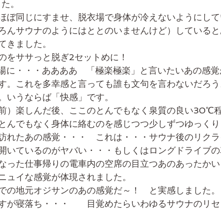
した。
ほぼ同じにすませ、脱衣場で身体が冷えないようにして
ろんサウナのようにはととのいませんけど）していると
てきました。
のをササっと脱ぎ2セットめに！
湯に・・・ああああ　「極楽極楽」と言いたいあの感覚
す。これを多幸感と言っても誰も文句を言わないだろう
。いうならば「快感」です。
前）楽しんだ後、ここのとんでもなく泉質の良い30℃
とんでもなく身体に絡むのを感じつつ少しずつゆっくり
訪れたあの感覚・・・　これは・・・サウナ後のリクラ
開いているのがヤバい・・・もしくはロングドライブの
なった仕事帰りの電車内の空席の目立つあのあったかい
ニュイな感覚が体現されました。
での地元オジサンのあの感覚だ～！　と実感しました。
すが寝落ち・・・　　目覚めたらいわゆるサウナのリセ