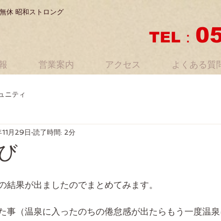
無休 昭和ストロング
0
TEL：
報
営業案内
アクセス
よくある質
ュニティ
年11月29日
読了時間: 2分
び
の結果が出ましたのでまとめてみます。
た事（温泉に入ったのちの倦怠感が出たらもう一度温泉